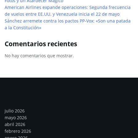
Fotos y un Atardecer Mágico
American Airlines expande operaciones: Segunda frecuencia
de vuelos entre EE.UU. y Venezuela inicia el 22 de mayo
Sánchez arremete contra los pactos PP-Vox: «Son una patada
a la Constitución»
Comentarios recientes
No hay comentarios que mostrar.
Archivos
julio 2026
mayo 2026
abril 2026
febrero 2026
enero 2026