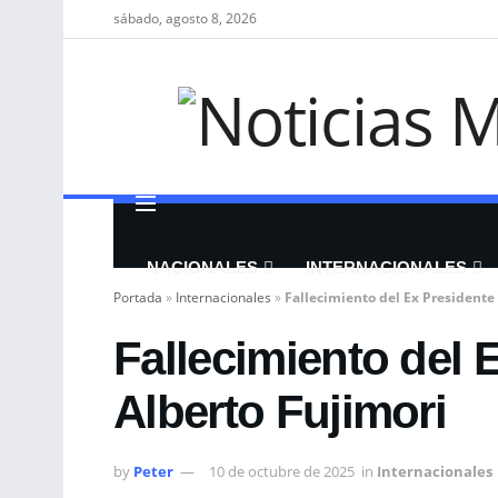
sábado, agosto 8, 2026
NACIONALES
INTERNACIONALES
Portada
»
Internacionales
»
Fallecimiento del Ex Presidente
Fallecimiento del 
Alberto Fujimori
by
Peter
10 de octubre de 2025
in
Internacionales