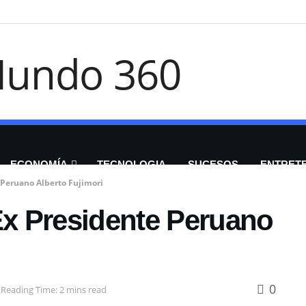
ECONOMÍA
TECNOLOGIA
SUCESOS
ENTRET
 Peruano Alberto Fujimori
Ex Presidente Peruano
0
Reading Time: 2 mins read