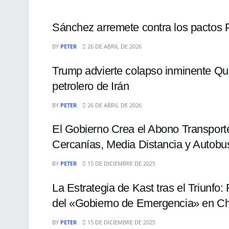
Sánchez arremete contra los pactos 
ECONOMÍA
BY
PETER
26 DE ABRIL DE 2026
Trump advierte colapso inminente Que
petrolero de Irán
INTERNACIONALES
BY
PETER
26 DE ABRIL DE 2026
El Gobierno Crea el Abono Transport
Cercanías, Media Distancia y Autobu
INTERNACIONALES
BY
PETER
15 DE DICIEMBRE DE 2025
La Estrategia de Kast tras el Triunfo
del «Gobierno de Emergencia» en Ch
INTERNACIONALES
BY
PETER
15 DE DICIEMBRE DE 2025