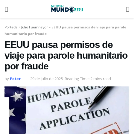
Portada
»
Julio Fuemnayor
»
EEUU pausa permisos de viaje para parole
humanitario por fraude
EEUU pausa permisos de
viaje para parole humanitario
por fraude
by
Peter
29 de julio de 2025
Reading Time: 2 mins read