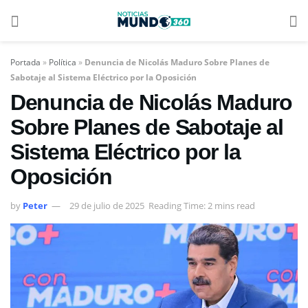
Portada
»
Política
»
Denuncia de Nicolás Maduro Sobre Planes de
Sabotaje al Sistema Eléctrico por la Oposición
Denuncia de Nicolás Maduro
Sobre Planes de Sabotaje al
Sistema Eléctrico por la
Oposición
by
Peter
29 de julio de 2025
Reading Time: 2 mins read