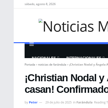
sábado, agosto 8, 2026
NACIONALES
INTERNACIONALES
Portada
»
noticias de farándula
»
¡Christian Nodal y Ángela 
¡Christian Nodal y
casan! Confirmado
by
Peter
29 de julio de 2025
in
Farándula
Reading T