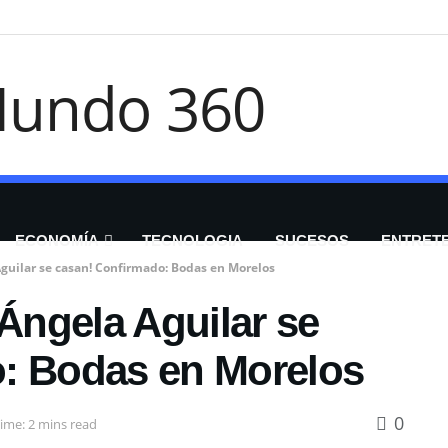
ECONOMÍA
TECNOLOGIA
SUCESOS
ENTRET
Aguilar se casan! Confirmado: Bodas en Morelos
 Ángela Aguilar se
: Bodas en Morelos
0
ime: 2 mins read