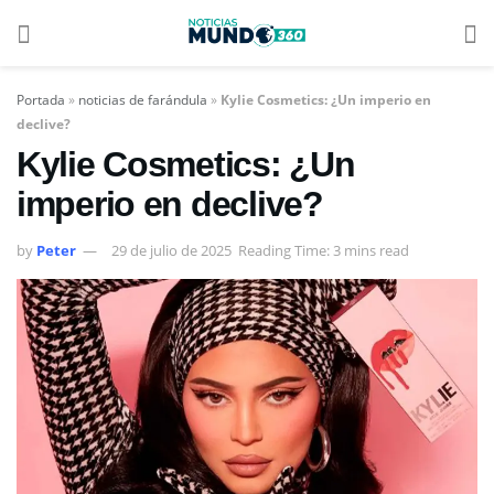
Portada
»
noticias de farándula
»
Kylie Cosmetics: ¿Un imperio en
declive?
Kylie Cosmetics: ¿Un
imperio en declive?
by
Peter
29 de julio de 2025
Reading Time: 3 mins read