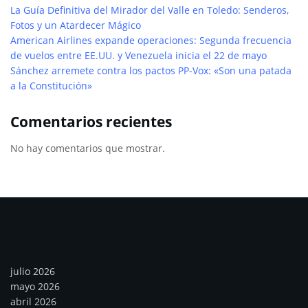
La Guía Definitiva del Mirador del Valle en Toledo: Senderos,
Fotos y un Atardecer Mágico
American Airlines expande operaciones: Segunda frecuencia
de vuelos entre EE.UU. y Venezuela inicia el 22 de mayo
Sánchez arremete contra los pactos PP-Vox: «Son una patada
a la Constitución»
Comentarios recientes
No hay comentarios que mostrar.
Archivos
julio 2026
mayo 2026
abril 2026