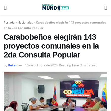
Portada
»
Nacionales
»
Carabobeños elegirán 143 proyectos comunales
en la 2da Consulta Popular
Carabobeños elegirán 143
proyectos comunales en la
2da Consulta Popular
by
Peter
10 de octubre de 2025
Reading Time: 2 mins read