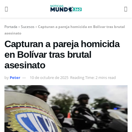
Portada
»
Sucesos
»
Capturan a pareja homicida en Bolívar tras brutal
asesinato
Capturan a pareja homicida
en Bolívar tras brutal
asesinato
by
Peter
10 de octubre de 2025
Reading Time: 2 mins read