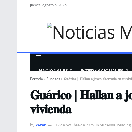
jueves, agosto 6, 2026
NACIONALES
INTERNACIONALES
Portada
»
Sucesos
»
𝐆𝐮á𝐫𝐢𝐜𝐨 | 𝐇𝐚𝐥𝐥𝐚𝐧 𝐚 𝐣𝐨𝐯𝐞𝐧 𝐚𝐡𝐨𝐫𝐜𝐚𝐝𝐚 𝐞𝐧 𝐬𝐮 𝐯𝐢𝐯
𝐆𝐮á𝐫𝐢𝐜𝐨 | 𝐇𝐚𝐥𝐥𝐚𝐧 𝐚 𝐣
𝐯𝐢𝐯𝐢𝐞𝐧𝐝𝐚
by
Peter
17 de octubre de 2025
in
Sucesos
Reading 