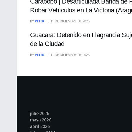
Carabobo | Desarticulada Banda de H
Robar Vehículos en La Victoria (Arag
SUCESOS
BY
PETER
11 DE DICIEMBRE DE 2025
Guacara: Detenido en Flagrancia Suje
de la Ciudad
BY
PETER
11 DE DICIEMBRE DE 2025
Archivos
julio 2026
mayo 2026
abril 2026