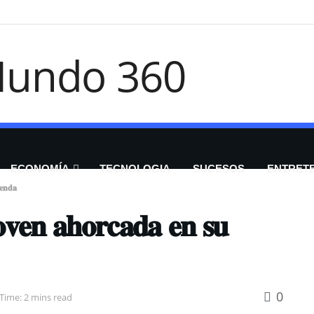
ECONOMÍA
TECNOLOGIA
SUCESOS
ENTRET
𝐞𝐧𝐝𝐚
𝐯𝐞𝐧 𝐚𝐡𝐨𝐫𝐜𝐚𝐝𝐚 𝐞𝐧 𝐬𝐮
0
Time: 2 mins read