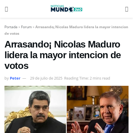
Portada
»
Forum
»
Arrasando¡ Nicolas Maduro lidera la mayor intencion
de votos
Arrasando¡ Nicolas Maduro
lidera la mayor intencion de
votos
by
Peter
29 de julio de 2025
Reading Time: 2 mins read