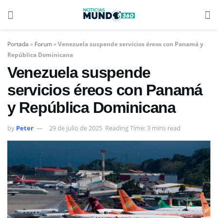
Portada
»
Forum
»
Venezuela suspende servicios éreos con Panamá y
República Dominicana
Venezuela suspende
servicios éreos con Panamá
y República Dominicana
by
Peter
29 de julio de 2025
Reading Time: 3 mins read