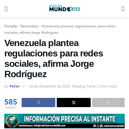
Portada
»
Nacionales
»
Venezuela plantea regulaciones para redes
sociales, afirma Jorge Rodríguez
Venezuela plantea
regulaciones para redes
sociales, afirma Jorge
Rodríguez
by
Peter
26 de diciembre de 2025
Reading Time: 2 mins read
585
SHARES