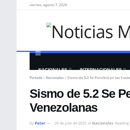
viernes, agosto 7, 2026
NACIONALES
INTERNACIONALES
Portada
»
Nacionales
»
Sismo de 5.2 Se Percibió en las Cos
Sismo de 5.2 Se Pe
Venezolanas
by
Peter
29 de julio de 2025
in
Nacionales
Reading 