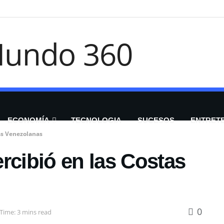
ECONOMÍA
TECNOLOGIA
SUCESOS
ENTRET
tas Venezolanas
rcibió en las Costas
0
Time: 3 mins read