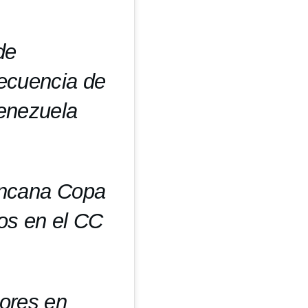
de
ecuencia de
enezuela
Gincana Copa
os en el CC
ores en