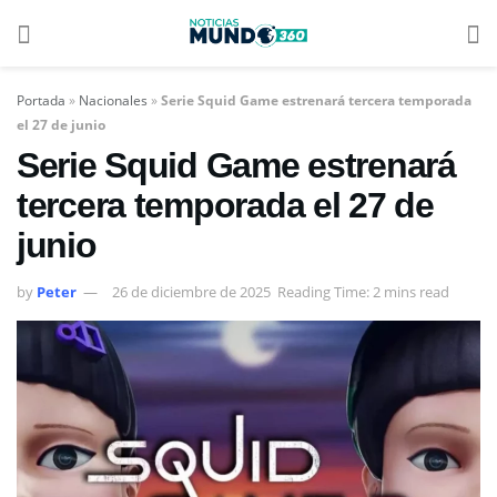
Portada
»
Nacionales
»
Serie Squid Game estrenará tercera temporada
el 27 de junio
Serie Squid Game estrenará
tercera temporada el 27 de
junio
by
Peter
26 de diciembre de 2025
Reading Time: 2 mins read