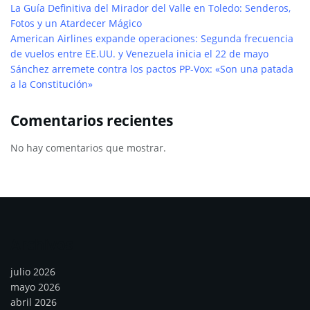
La Guía Definitiva del Mirador del Valle en Toledo: Senderos,
Fotos y un Atardecer Mágico
American Airlines expande operaciones: Segunda frecuencia
de vuelos entre EE.UU. y Venezuela inicia el 22 de mayo
Sánchez arremete contra los pactos PP-Vox: «Son una patada
a la Constitución»
Comentarios recientes
No hay comentarios que mostrar.
Archivos
julio 2026
mayo 2026
abril 2026