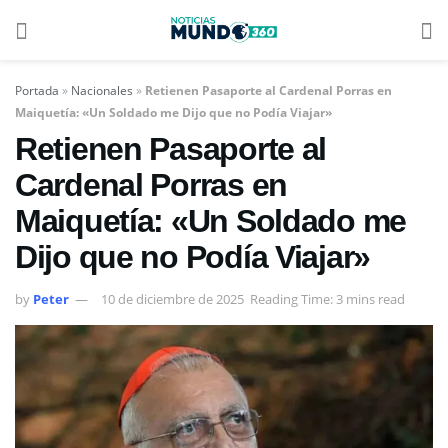
Portada
»
Nacionales
»
Retienen Pasaporte al Cardenal Porras en
Maiquetía: «Un Soldado me Dijo que no Podía Viajar»
Retienen Pasaporte al
Cardenal Porras en
Maiquetía: «Un Soldado me
Dijo que no Podía Viajar»
by
Peter
10 de diciembre de 2025
Reading Time: 3 mins read