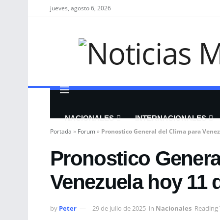
jueves, agosto 6, 2026
NACIONALES
INTERNACIONALES
Portada
»
Forum
»
Pronostico General del Clima para Venez
Pronostico General
Venezuela hoy 11 d
by
Peter
29 de julio de 2025
in
Nacionales
Reading 