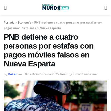
Portada
»
Economía
»
PNB detiene a cuatro personas por estafas con
pagos móviles falsos en Nueva Esparta
PNB detiene a cuatro
personas por estafas con
pagos móviles falsos en
Nueva Esparta
by
Peter
9 de diciembre de 2025
Reading Time: 4 mins read