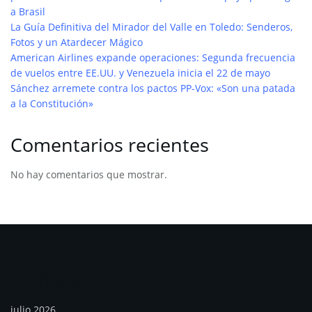
a Brasil
La Guía Definitiva del Mirador del Valle en Toledo: Senderos,
Fotos y un Atardecer Mágico
American Airlines expande operaciones: Segunda frecuencia
de vuelos entre EE.UU. y Venezuela inicia el 22 de mayo
Sánchez arremete contra los pactos PP-Vox: «Son una patada
a la Constitución»
Comentarios recientes
No hay comentarios que mostrar.
Archivos
julio 2026