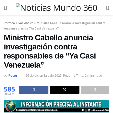
Portada
»
Nacionales
»
Ministro Cabello anuncia investigación contra
responsables de “Ya Casi Venezuela”
Ministro Cabello anuncia
investigación contra
responsables de “Ya Casi
Venezuela”
by
Peter
26 de diciembre de 2025
Reading Time: 2 mins read
585
SHARES