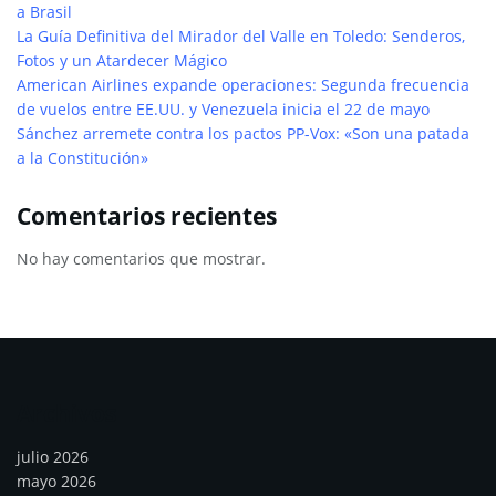
a Brasil
La Guía Definitiva del Mirador del Valle en Toledo: Senderos,
Fotos y un Atardecer Mágico
American Airlines expande operaciones: Segunda frecuencia
de vuelos entre EE.UU. y Venezuela inicia el 22 de mayo
Sánchez arremete contra los pactos PP-Vox: «Son una patada
a la Constitución»
Comentarios recientes
No hay comentarios que mostrar.
Archivos
julio 2026
mayo 2026