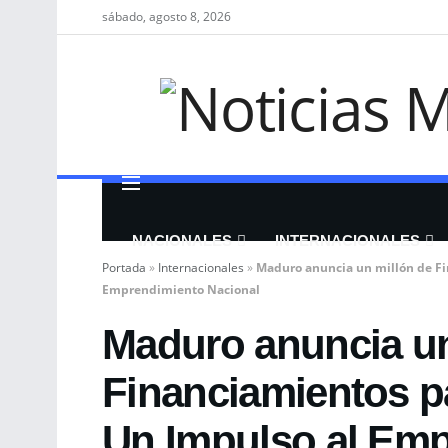
sábado, agosto 8, 2026
NACIONALES
INTERNACIONALES
Portada
»
Internacionales
»
Maduro anuncia un millón de F
Emprendimiento Nacional
Maduro anuncia un
Financiamientos 
Un Impulso al Emp