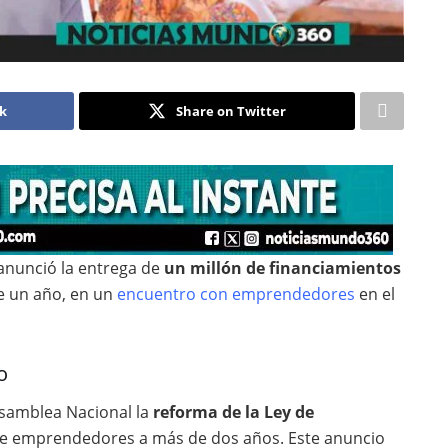
ok
Share on Twitter
 anunció la entrega de
un millón de financiamientos
e un año, en un
encuentro con emprendedores
en el
o
 Asamblea Nacional la
reforma de la Ley de
o de emprendedores a más de dos años. Este anuncio