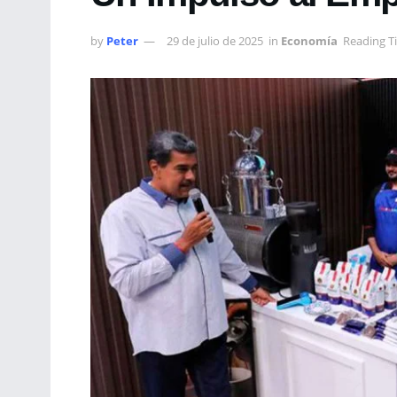
by
Peter
29 de julio de 2025
in
Economía
Reading T