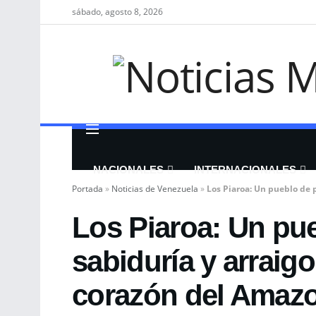
sábado, agosto 8, 2026
NACIONALES
INTERNACIONALES
Portada
»
Noticias de Venezuela
»
Los Piaroa: Un pueblo de 
Los Piaroa: Un pu
sabiduría y arraigo
corazón del Amaz