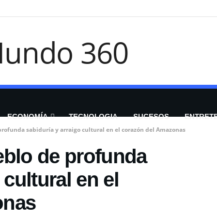
ECONOMÍA
TECNOLOGIA
SUCESOS
ENTRET
profunda sabiduría y arraigo cultural en el corazón del Amazonas
eblo de profunda
 cultural en el
onas