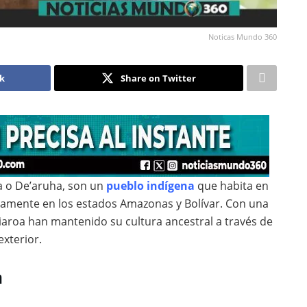
Noticas Mundo 360
ok
Share on Twitter
a o De’aruha, son un
pueblo indígena
que habita en
icamente en los estados Amazonas y Bolívar. Con una
iaroa han mantenido su cultura ancestral a través de
exterior.
a