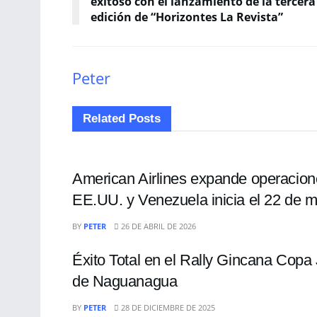
exitoso con el lanzamiento de la tercera
edición de “Horizontes La Revista”
Peter
Related
Posts
NACIONALES
American Airlines expande operacion
EE.UU. y Venezuela inicia el 22 de 
NACIONALES
BY
PETER
26 DE ABRIL DE 2026
Éxito Total en el Rally Gincana Copa
de Naguanagua
NACIONALES
BY
PETER
28 DE DICIEMBRE DE 2025