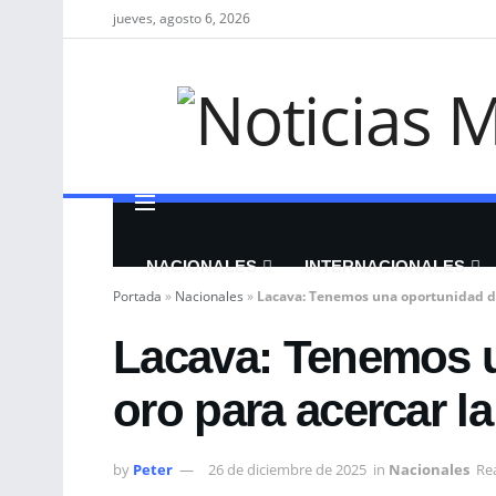
jueves, agosto 6, 2026
NACIONALES
INTERNACIONALES
Portada
»
Nacionales
»
Lacava: Tenemos una oportunidad de o
Lacava: Tenemos 
oro para acercar la 
by
Peter
26 de diciembre de 2025
in
Nacionales
Re