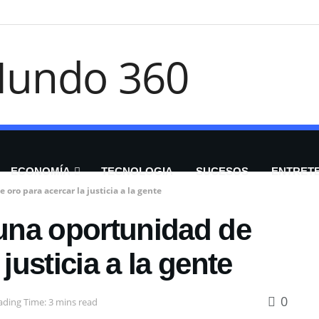
ECONOMÍA
TECNOLOGIA
SUCESOS
ENTRET
ro para acercar la justicia a la gente
una oportunidad de
justicia a la gente
0
ading Time: 3 mins read