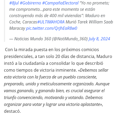
#8Jul
#Gobirerno
#CampañaElectoral
“Yo no prometo;
me comprometo…para este momento se están
construyendo más de 400 mil viviendas”: Maduro en
Coche, Caracas
#ULTIMAHORA
Murió Tarek William Saab
Maracay
pic.twitter.com/QrJhEaR8w0
— Noticias Mundo 360 (@NotiMundo_360)
July 8, 2024
Con la mirada puesta en los próximos comicios
presidenciales, a tan solo 20 días de distancia, Maduro
instó a la ciudadanía a consolidar lo que describió
como tiempos de victoria inminente.
«Debemos sellar
esta victoria con la fuerza de un pueblo consciente,
preparado, unido y meticulosamente organizado. Aunque
vamos ganando, y ganando bien, es crucial asegurar el
triunfo convenciendo, motivando y votando. Debemos
organizar para votar y lograr una victoria aplastante»
,
destacó.