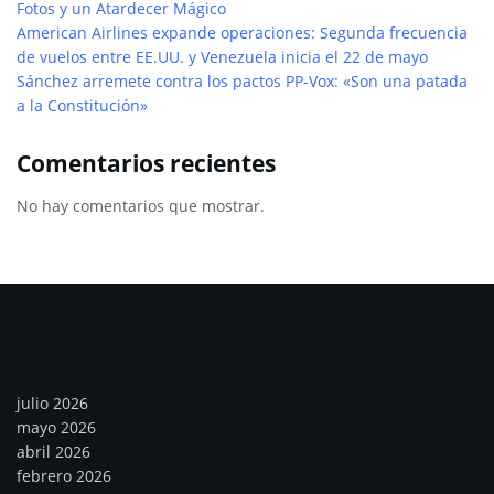
Fotos y un Atardecer Mágico
American Airlines expande operaciones: Segunda frecuencia
de vuelos entre EE.UU. y Venezuela inicia el 22 de mayo
Sánchez arremete contra los pactos PP-Vox: «Son una patada
a la Constitución»
Comentarios recientes
No hay comentarios que mostrar.
Archivos
julio 2026
mayo 2026
abril 2026
febrero 2026