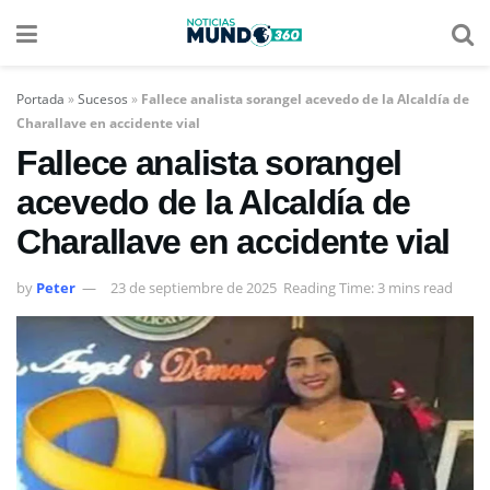
Portada
»
Sucesos
»
Fallece analista sorangel acevedo de la Alcaldía de
Charallave en accidente vial
Fallece analista sorangel
acevedo de la Alcaldía de
Charallave en accidente vial
by
Peter
23 de septiembre de 2025
Reading Time: 3 mins read