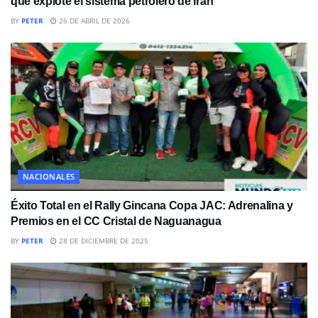
que explote el sistema petrolero de Irán
BY
PETER
26 DE ABRIL DE 2026
NACIONALES
Éxito Total en el Rally Gincana Copa JAC: Adrenalina y
Premios en el CC Cristal de Naguanagua
BY
PETER
28 DE DICIEMBRE DE 2025