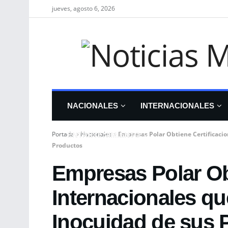
jueves, agosto 6, 2026
NACIONALES
INTERNACIONALES
Portada
»
Nacionales
»
Empresas Polar Obtiene Certificacio
ENTRETENIMIENTO
Productos
Empresas Polar Ob
Internacionales qu
Inocuidad de sus 