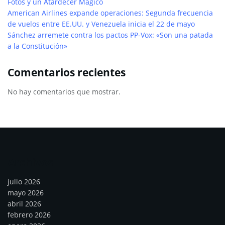
Fotos y un Atardecer Mágico
American Airlines expande operaciones: Segunda frecuencia
de vuelos entre EE.UU. y Venezuela inicia el 22 de mayo
Sánchez arremete contra los pactos PP-Vox: «Son una patada
a la Constitución»
Comentarios recientes
No hay comentarios que mostrar.
Archivos
julio 2026
mayo 2026
abril 2026
febrero 2026