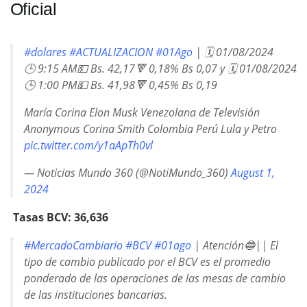
Oficial
#dolares
#ACTUALIZACION
#01Ago
| 🗓 01/08/2024
🕒 9:15 AM💵 Bs. 42,17🔻 0,18% Bs 0,07 y 🗓 01/08/2024
🕒 1:00 PM💵 Bs. 41,98🔻 0,45% Bs 0,19
María Corina Elon Musk Venezolana de Televisión
Anonymous Corina Smith Colombia Perú Lula y Petro
pic.twitter.com/y1aApTh0vl
— Noticias Mundo 360 (@NotiMundo_360)
August 1,
2024
Tasas BCV: 36,636
#MercadoCambiario
#BCV
#01ago
| Atención🔵|| El
tipo de cambio publicado por el BCV es el promedio
ponderado de las operaciones de las mesas de cambio
de las instituciones bancarias.