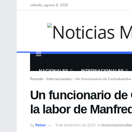
sábado, agosto 8, 2026
NACIONALES
INTERNACIONALES
Portada
»
Internacionales
»
Un funcionario de Cochabamba cr
Un funcionario de
la labor de Manfred
by
Peter
9 de diciembre de 2025
in
Internacionales