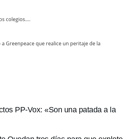
los colegios….
a Greenpeace que realice un peritaje de la
ctos PP-Vox: «Son una patada a la
te Quedan tres días para que explote