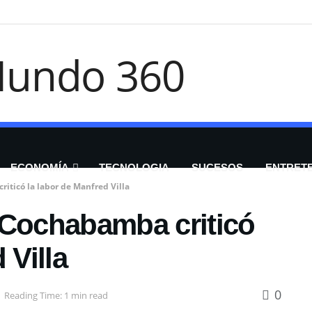
ECONOMÍA
TECNOLOGIA
SUCESOS
ENTRET
iticó la labor de Manfred Villa
 Cochabamba criticó
 Villa
0
Reading Time: 1 min read