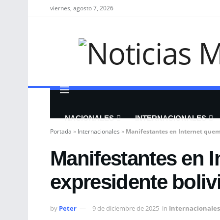
viernes, agosto 7, 2026
NACIONALES
INTERNACIONALES
Portada
»
Internacionales
»
Manifestantes en Internet quem
Manifestantes en I
expresidente boli
by
Peter
9 de diciembre de 2025
in
Internacionales