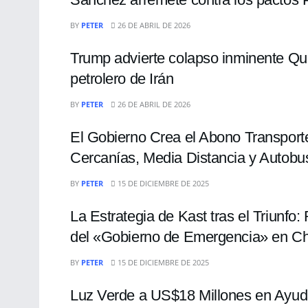
ECONOMÍA
BY
PETER
26 DE ABRIL DE 2026
Trump advierte colapso inminente Que
petrolero de Irán
INTERNACIONALES
BY
PETER
26 DE ABRIL DE 2026
El Gobierno Crea el Abono Transport
Cercanías, Media Distancia y Autobu
INTERNACIONALES
BY
PETER
15 DE DICIEMBRE DE 2025
La Estrategia de Kast tras el Triunfo
del «Gobierno de Emergencia» en Ch
INTERNACIONALES
BY
PETER
15 DE DICIEMBRE DE 2025
Luz Verde a US$18 Millones en Ayuda