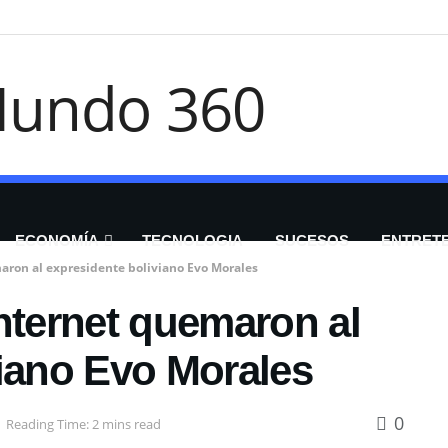
ECONOMÍA
TECNOLOGIA
SUCESOS
ENTRET
aron al expresidente boliviano Evo Morales
nternet quemaron al
viano Evo Morales
0
Reading Time: 2 mins read