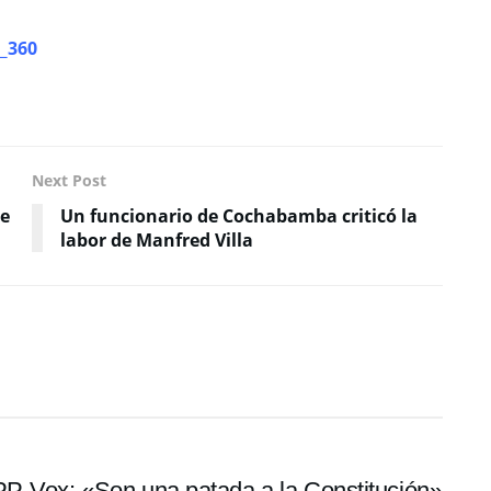
_360
Next Post
te
Un funcionario de Cochabamba criticó la
labor de Manfred Villa
PP-Vox: «Son una patada a la Constitución»