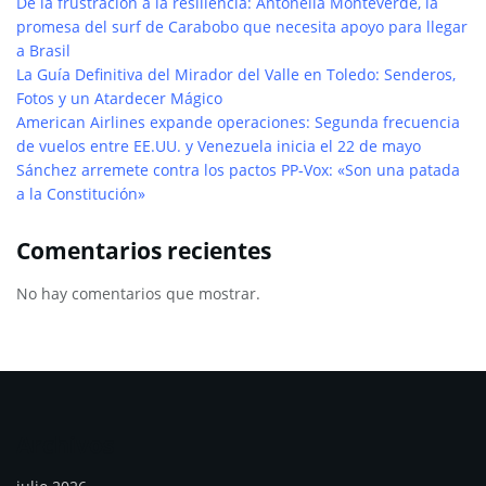
De la frustración a la resiliencia: Antonella Monteverde, la
promesa del surf de Carabobo que necesita apoyo para llegar
a Brasil
La Guía Definitiva del Mirador del Valle en Toledo: Senderos,
Fotos y un Atardecer Mágico
American Airlines expande operaciones: Segunda frecuencia
de vuelos entre EE.UU. y Venezuela inicia el 22 de mayo
Sánchez arremete contra los pactos PP-Vox: «Son una patada
a la Constitución»
Comentarios recientes
No hay comentarios que mostrar.
Archivos