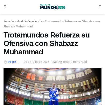
Portada
»
alcaldia de valencia
»
Trotamundos Refuerza su Ofensiva con
Shabazz Muhammad
Trotamundos Refuerza su
Ofensiva con Shabazz
Muhammad
by
Peter
29 de julio de 2025
Reading Time: 2 mins read