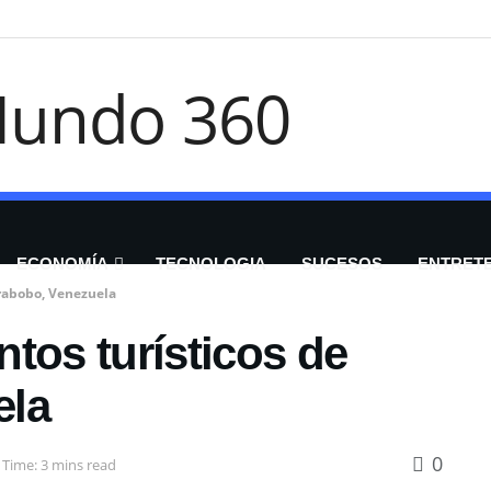
ECONOMÍA
TECNOLOGIA
SUCESOS
ENTRET
arabobo, Venezuela
tos turísticos de
ela
0
 Time: 3 mins read