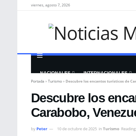
viernes, agosto 7, 2026
NACIONALES
INTERNACIONALES
Portada
»
Turismo
»
Descubre los encantos turísticos de C
Descubre los encan
Carabobo, Venezu
by
Peter
10 de octubre de 2025
in
Turismo
Reading