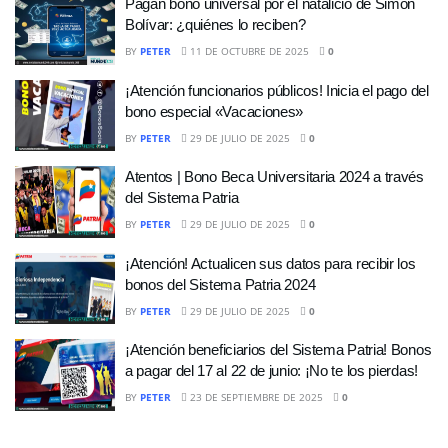
Pagan bono universal por el natalicio de Simon
Bolívar: ¿quiénes lo reciben?
BY
PETER
11 DE OCTUBRE DE 2025
0
¡Atención funcionarios públicos! Inicia el pago del
bono especial «Vacaciones»
BY
PETER
29 DE JULIO DE 2025
0
Atentos | Bono Beca Universitaria 2024 a través
del Sistema Patria
BY
PETER
29 DE JULIO DE 2025
0
¡Atención! Actualicen sus datos para recibir los
bonos del Sistema Patria 2024
BY
PETER
29 DE JULIO DE 2025
0
¡Atención beneficiarios del Sistema Patria! Bonos
a pagar del 17 al 22 de junio: ¡No te los pierdas!
BY
PETER
23 DE SEPTIEMBRE DE 2025
0