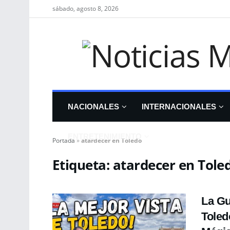
sábado, agosto 8, 2026
NACIONALES
INTERNACIONALES
ENTRETENIMIENTO
Portada
»
atardecer en Toledo
Etiqueta:
atardecer en Tole
La Gu
Toled