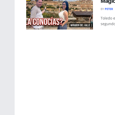
Mági
BY
PETER
Toledo 
segundo.