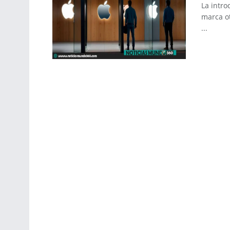
La intro
marca ot
...