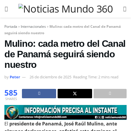
Portada
»
Internacionales
»
Mulino: cada metro del Canal de Panamá
seguirá siendo nuestro
Mulino: cada metro del Canal
de Panamá seguirá siendo
nuestro
by
Peter
26 de diciembre de 2025
Reading Time: 2 mins read
585
SHARES
El
presidente de Panamá, José Raúl Mulino, ante