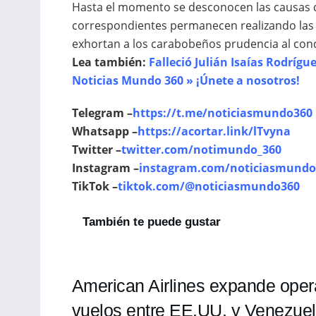
Hasta el momento se desconocen las causas de
correspondientes permanecen realizando las i
exhortan a los carabobeños prudencia al cond
Lea también:
Falleció Julián Isaías Rodrígu
Noticias Mundo 360 » ¡Únete a nosotros!
Telegram –
https://t.me/noticiasmundo360
Whatsapp –
https://acortar.link/lTvyna
Twitter –
twitter.com/notimundo_360
Instagram –
instagram.com/noticiasmundo
TikTok –
tiktok.com/@noticiasmundo360
También te puede gustar
American Airlines expande oper
vuelos entre EE.UU. y Venezuel