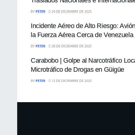
Traslados Nacionales e Internacional
NACIONALES
BY
PETER
24 DE DICIEMBRE DE 2025
Incidente Aéreo de Alto Riesgo: Avió
la Fuerza Aérea Cerca de Venezuela
NACIONALES
BY
PETER
28 DE DICIEMBRE DE 2025
Carabobo | Golpe al Narcotráfico Loc
Microtráfico de Drogas en Güigüe
BY
PETER
12 DE DICIEMBRE DE 2025
Archivos