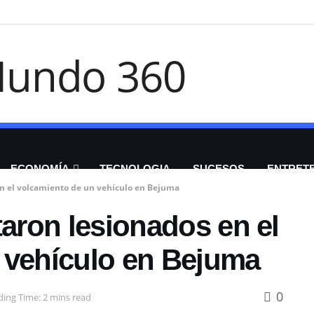
ECONOMÍA
TECNOLOGIA
SUCESOS
ENTRET
en el volcamiento de un vehículo en Bejuma
taron lesionados en el
 vehículo en Bejuma
0
ing Time: 2 mins read