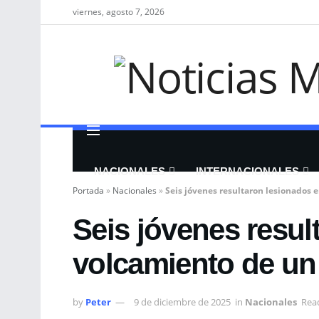
viernes, agosto 7, 2026
NACIONALES
INTERNACIONALES
Portada
»
Nacionales
»
Seis jóvenes resultaron lesionados 
Seis jóvenes resul
volcamiento de un
by
Peter
9 de diciembre de 2025
in
Nacionales
Read